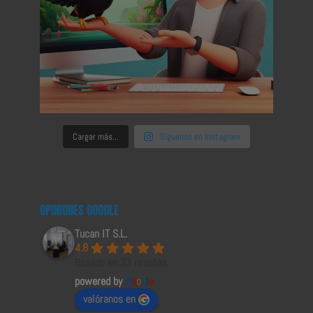
Cargar más...
Síguenos en Instagram
OPINIONES GOOGLE
Tucan IT S.L.
4.8
Basado en 33 reseñas.
powered by
G
o
o
g
l
e
valóranos en