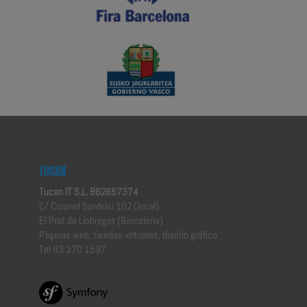
TUCAN
Tucan IT S.L. B62657374
C/ Coronel Sanfeliu 102 (local)
El Prat de Llobregat (Barcelona)
Páginas web, tiendas virtuales, diseño gráfico
Tel 93 370 1597